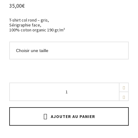
35,00
€
T-shirt col rond – gris,
Sérigraphie face,
100% coton organic 190 gr/m²
WINSB
quantity
AJOUTER AU PANIER