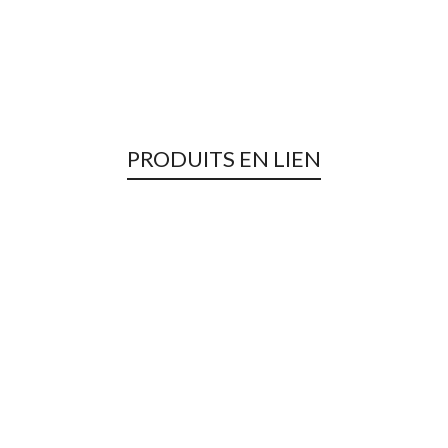
PRODUITS EN LIEN
A-2 18
Hommes
,
Promotions
,
T-Shirts / Polos
,
Ventes Privées
29,00
€