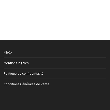
Bandana DMD – Trouble Maker
Accessoires
Bandanas, Tours de cou
39,50
€
N&Ko
Mentions légales
Politique de confidentialité
Conditions Générales de Vente