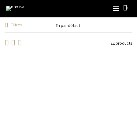
0
Filtres
22 products
Custom Culture
Accessoires
Bandanas, Tours de cou
Nouvelle Collection
Ventes
Privées
29,00
€
Hasta Siempre
Accessoires
Bandanas, Tours de cou
Nouvelle Collection
Ventes