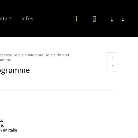
ntact
Infos
0
ccessoires
>
Bandanas, Tours de cou
ramme
ogramme
u,
ue,
 en Italie