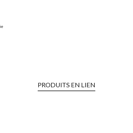
ie
PRODUITS EN LIEN
Rupture de Stock !
Bandana DMD – The Lovers