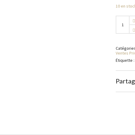
10 en stoc
Monogra
quantity
Catégories
Ventes Pr
Étiquette 
Partag