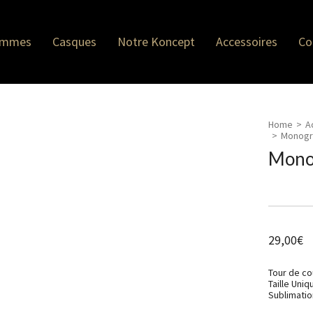
emmes
Casques
Notre Koncept
Accessoires
Co
Home
>
A
>
Monog
Mon
29,00
€
Tour de co
Taille Uniq
Sublimation