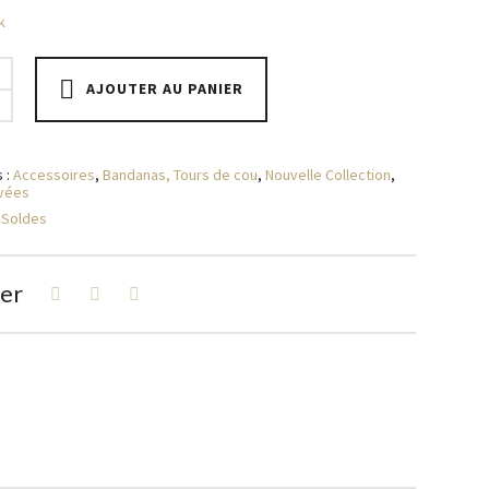
k
mme
AJOUTER AU PANIER
 :
Accessoires
,
Bandanas, Tours de cou
,
Nouvelle Collection
,
ivées
:
Soldes
er