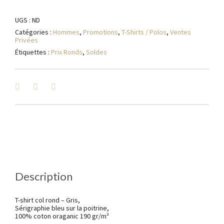
UGS :
ND
Catégories :
Hommes
,
Promotions
,
T-Shirts / Polos
,
Ventes
Privées
Étiquettes :
Prix Ronds
,
Soldes
Description
T-shirt col rond – Gris,
Sérigraphie bleu sur la poitrine,
100% coton oraganic 190 gr/m²