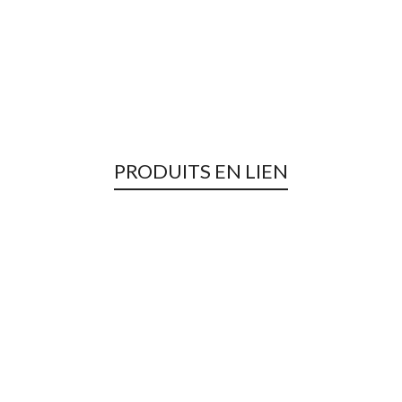
PRODUITS EN LIEN
Sherpa
Basics
,
Femmes
,
Hommes
,
Promotions
,
Promotions -
Femme
,
Sweat, Hoodies, Sur-Chemises
,
Ventes Privées
129,00
€