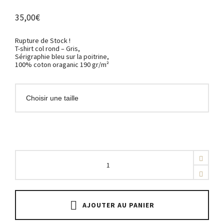
35,00
€
Rupture de Stock !
T-shirt col rond – Gris,
Sérigraphie bleu sur la poitrine,
100% coton oraganic 190 gr/m²
Bizmut
X
N&Ko
-
PikNik
quantity
AJOUTER AU PANIER