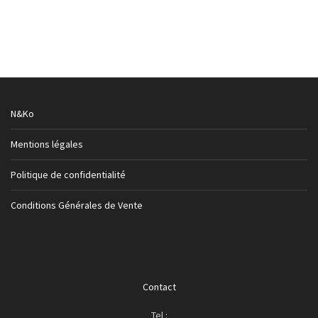
Hommes
,
Promotions
,
Séries Limitées Hommes
,
Ventes
Privées
35,00
€
N&Ko
Mentions légales
Politique de confidentialité
Conditions Générales de Vente
Contact
Tel :