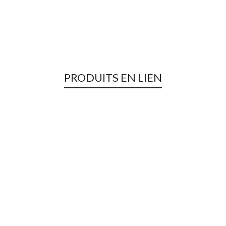
PRODUITS EN LIEN
Rupture de Stock !
J-1 18
Fin de série
,
Hommes
,
Promotions
,
Sweat, Hoodies, Sur-
Chemises
,
Ventes Privées
49,00
€