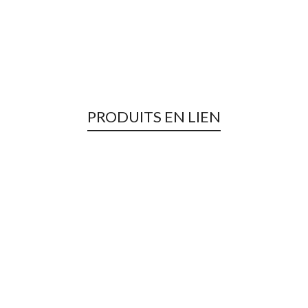
PRODUITS EN LIEN
Rupture de Stock !
Ladies and Bikes – Rose
Femmes
,
Promotions - Femme
,
Séries Limitées Femmes
,
Ventes Privées
35,00
€