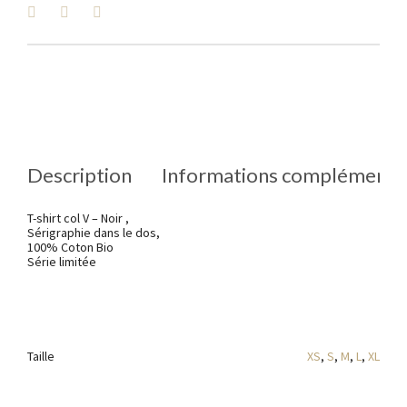
Description
Informations complémenta
T-shirt col V – Noir ,
Sérigraphie dans le dos,
100% Coton Bio
Série limitée
Taille
XS
,
S
,
M
,
L
,
XL