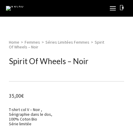
0
Home
>
Femmes
>
Séries Limitées Femmes
>
Spirit
Of Wheels – Noir
Spirit Of Wheels – Noir
35,00
€
T-shirt col V – Noir ,
Sérigraphie dans le dos,
100% Coton Bio
Série limitée