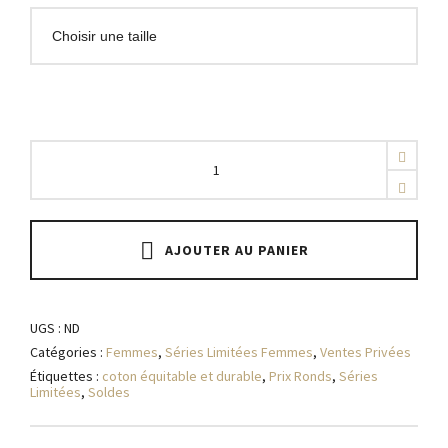
Spirit
Of
Wheels
-
Noir
quantity
AJOUTER AU PANIER
UGS :
ND
Catégories :
Femmes
,
Séries Limitées Femmes
,
Ventes Privées
Étiquettes :
coton équitable et durable
,
Prix Ronds
,
Séries
Limitées
,
Soldes