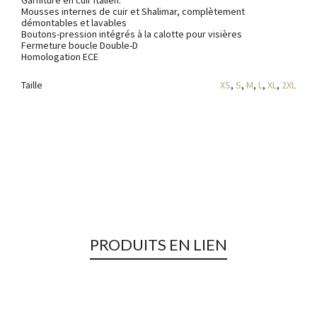
Garniture en cuir italien.
Mousses internes de cuir et Shalimar, complètement
démontables et lavables
Boutons-pression intégrés à la calotte pour visières
Fermeture boucle Double-D
Homologation ECE
Taille
XS
,
S
,
M
,
L
,
XL
,
2XL
PRODUITS EN LIEN