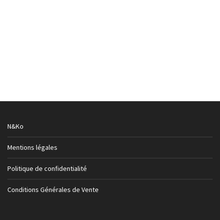
Casque DMD – ORO – Parigi
Casques
,
Jets
349,00
€
N&Ko
Mentions légales
Politique de confidentialité
Conditions Générales de Vente