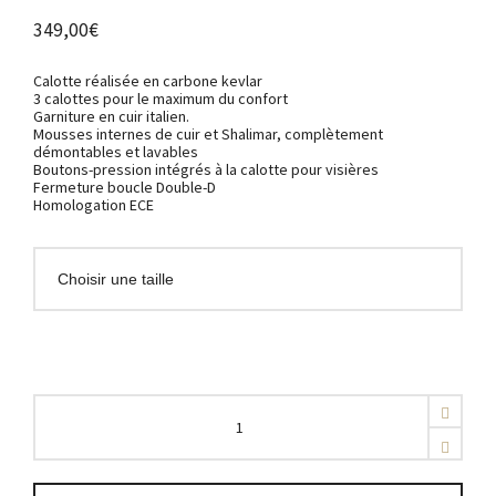
349,00
€
Calotte réalisée
en carbone kevlar
3 calottes pour le maximum du confort
Garniture en cuir italien.
Mousses internes de cuir et Shalimar, complètement
démontables et lavables
Boutons-pression intégrés à la calotte pour visières
Fermeture boucle Double-D
Homologation ECE
Casque
DMD
-
ORO
-
New