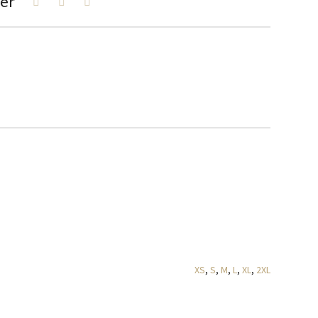
er
XS
,
S
,
M
,
L
,
XL
,
2XL