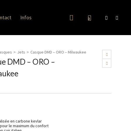
ntact
Infos
0
asques
>
Jets
>
Casque DMD – ORO – Milwaukee
ue DMD – ORO –
aukee
alisée
en carbone kevlar
 pour le maximum du confort
n cuir italien.