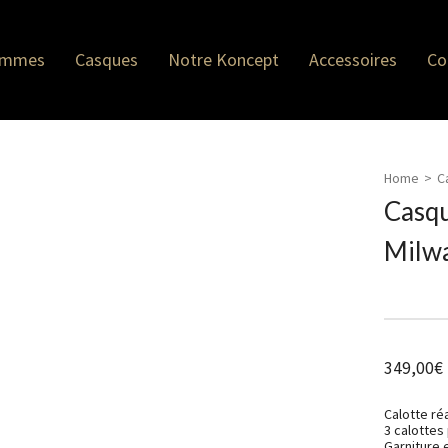
emmes
Casques
Notre Koncept
Accessoires
Co
Home
>
C
Casq
Milw
349,00
€
Calotte ré
3 calottes
Garniture e