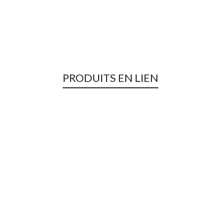
PRODUITS EN LIEN
Rupture de Stock !
SQUE INTEGRAL FULL MOON – MÂRKÖ Noir Mat/Mar
Casques
,
Intégraux
359,95
€
Casque DMD – ORO – Parigi