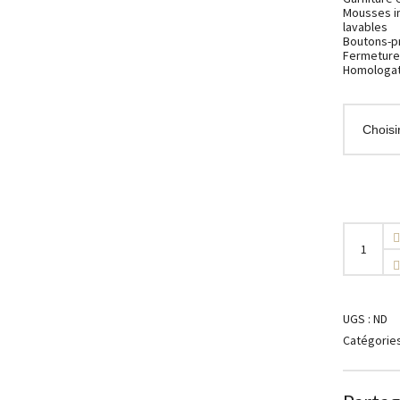
Mousses i
lavables
Boutons-pr
Fermeture
Homologat
Casque
DMD
-
ORO
-
Milwaukee
quantity
UGS :
ND
Catégories