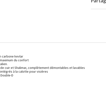
Partag
n carbone kevlar
e maximum du confort
alien.
de cuir et Shalimar, complètement démontables et lavables
ntégrés à la calotte pour visières
 Double-D