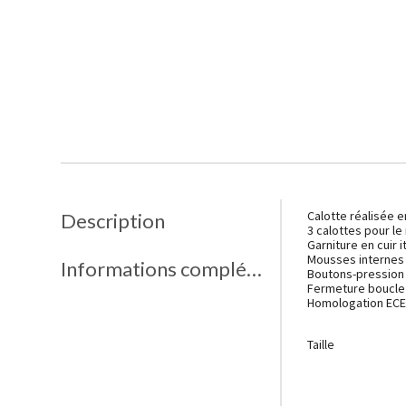
Calotte réalisée
e
Description
3 calottes pour l
Garniture en cuir it
Mousses internes 
Informations complémentaires
Boutons-pression i
Fermeture boucle
Homologation ECE
Taille