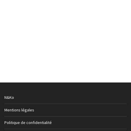
« Bienvenue dans notre univers, en espérant qu’il devienne
le vôtre » N & KO (N et KO) est un…
N&Ko
Mentions légales
Politique de confidentialité