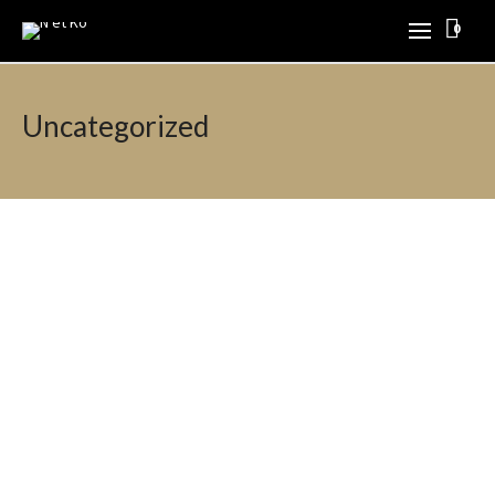
0
Uncategorized
By
N & Ko